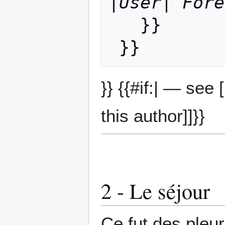
|User| Fore
   }}

}} {{#if:| — see
this author]]}}
2 - Le séjour
Ce fut des pleur