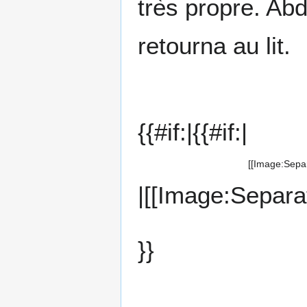
très propre. Abdou
retourna au lit.
{{#if:|{{#if:|
[[Image:Separa
|[[Image:Separat
}}