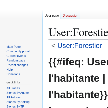
User page
Discussion
User
:
Forestie
<
User:Forestier
Main Page
Community portal
Jump
Jump
Current events
{{#ifeq: Use
Random page
to
to
Recent changes
navigation
search
Help
l'habitante |
Donations
quick links
All Stories
l'habitante}}
Stories By Author
All Authors
Stories By Setting
Stories By TF