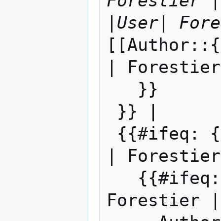
Forestier |
|User| Fore
[[Author::{
| Forestier
   }}

 }} |

 {{#ifeq: {{#ifeq: User |User| Forestier 
| Forestier
   {{#ifeq: {{#ifeq: User |User| 
Forestier |