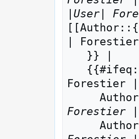
|User| Fore
[[Author::{
| Forestier
   }} | 

   {{#ifeq: {{#ifeq: User |User| 
Forestier |
     Auth
Forestier |
     Auth