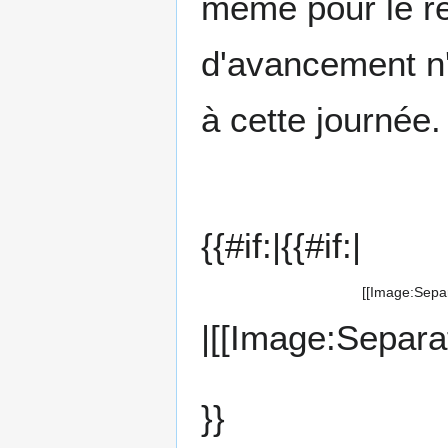
même pour le r
d'avancement n'
à cette journée.
{{#if:|{{#if:|
[[Image:Separa
|[[Image:Separat
}}