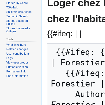
Loger chez l
Stories By Genre
TSA-Talk
Shifti Writer's School
chez l'habita
Semantic Search
Stories that need
Editing
Stories that need a
{{#ifeq: | |
Critique
Tools
What links here
 {{#ifeq: {{#ifeq: User |User| Forestier 
Related changes
User contributions
Logs
| Forestier
View user groups
Printable version
   {{#ifeq: {{#ifeq: User |User| 
Permanent link
Page information
Forestier |
     Auth
Forestier |